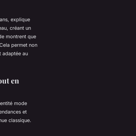
ans, explique
au, créant un
de montrent que
. Cela permet non
et adaptée au
out en
dentité mode
tendances et
nue classique.