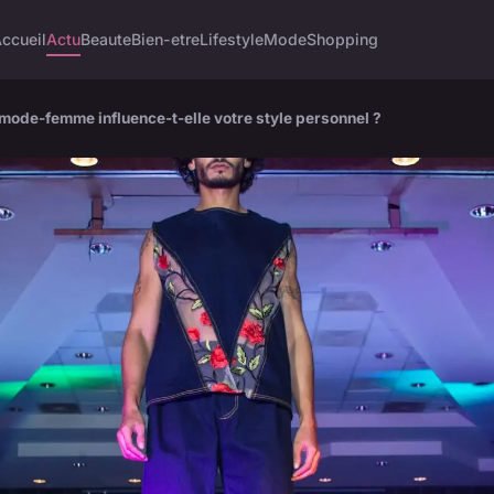
ccueil
Actu
Beaute
Bien-etre
Lifestyle
Mode
Shopping
mode-femme influence-t-elle votre style personnel ?