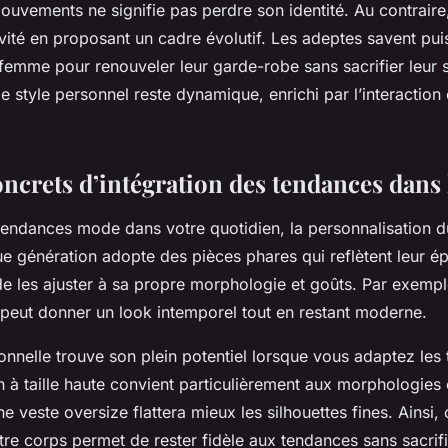
ouvements ne signifie pas perdre son identité. Au contraire
ivité en proposant un cadre évolutif. Les adeptes savent pui
mme pour renouveler leur garde-robe sans sacrifier leur 
, le style personnel reste dynamique, enrichi par l’interactio
ncrets d’intégration des tendances dans 
 tendances mode dans votre quotidien, la personnalisation du
ue génération adopte des pièces phares qui reflètent leur é
 de les ajuster à sa propre morphologie et goûts. Par exempl
é peut donner un look intemporel tout en restant moderne.
onnelle trouve son plein potentiel lorsque vous adaptez les
an à taille haute convient particulièrement aux morphologies
ne veste oversize flattera mieux les silhouettes fines. Ainsi,
tre corps permet de rester fidèle aux tendances sans sacrifi