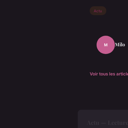
Actu
Milo
M
Voir tous les artic
Actu — Lectur