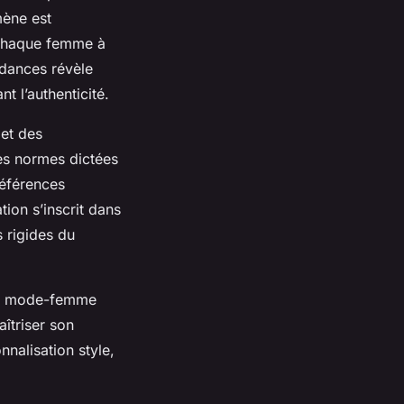
mène est
t chaque femme à
ndances révèle
t l’authenticité.
 et des
les normes dictées
références
tion s’inscrit dans
s rigides du
 la mode-femme
aîtriser son
nalisation style,