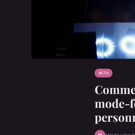
ACTU
Comment
mode-fe
personn