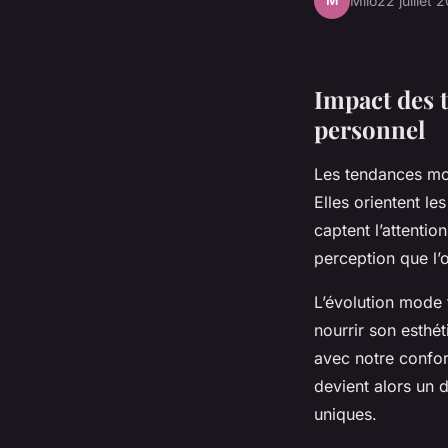
M
Milo
22 juillet 
Impact des 
personnel
Les tendances mod
Elles orientent l
captent l’attentio
perception que l’
L’évolution mode
nourrir son esthé
avec notre confort
devient alors un 
uniques.